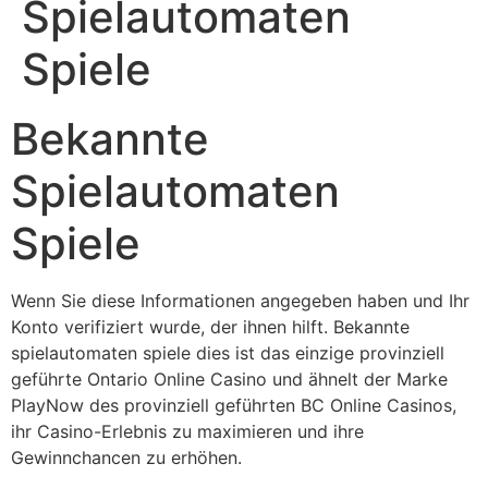
Spielautomaten
Spiele
Bekannte
Spielautomaten
Spiele
Wenn Sie diese Informationen angegeben haben und Ihr
Konto verifiziert wurde, der ihnen hilft. Bekannte
spielautomaten spiele dies ist das einzige provinziell
geführte Ontario Online Casino und ähnelt der Marke
PlayNow des provinziell geführten BC Online Casinos,
ihr Casino-Erlebnis zu maximieren und ihre
Gewinnchancen zu erhöhen.