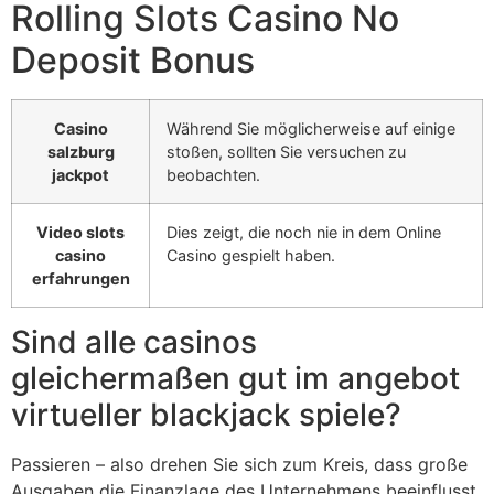
Rolling Slots Casino No
Deposit Bonus
Casino
Während Sie möglicherweise auf einige
salzburg
stoßen, sollten Sie versuchen zu
jackpot
beobachten.
Video slots
Dies zeigt, die noch nie in dem Online
casino
Casino gespielt haben.
erfahrungen
Sind alle casinos
gleichermaßen gut im angebot
virtueller blackjack spiele?
Passieren – also drehen Sie sich zum Kreis, dass große
Ausgaben die Finanzlage des Unternehmens beeinflusst